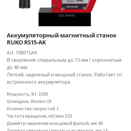
Аккумуляторный магнитный станок
RUKO RS15-AK
Art. 108015AK
Ø сверления: спиральным до 13 мм / корончатым
до 40 мм
Легкий, надежный и мощный станок. Работает от
встроенного аккумулятора.
Мощность, Вт
:
1500
Шпиндель
:
Weldon 19
Количество скоростей
:
1
Частота вращения, об/мин
:
510
Диаметр сверления кольцевой фрезой, мм
:
40
Диаметр сверления спиральным сверлом, мм
:
13