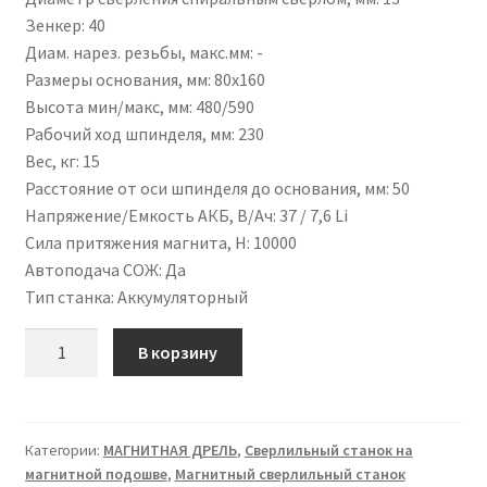
Зенкер
:
40
Диам. нарез. резьбы, макс.мм
:
-
Размеры основания, мм
:
80х160
Высота мин/макс, мм
:
480/590
Рабочий ход шпинделя, мм
:
230
Вес, кг
:
15
Расстояние от оси шпинделя до основания, мм
:
50
Напряжение/Емкость АКБ, В/Ач
:
37 / 7,6 Li
Сила притяжения магнита, Н
:
10000
Автоподача СОЖ
:
Да
Тип станка
:
Аккумуляторный
Количество
В корзину
Категории:
МАГНИТНАЯ ДРЕЛЬ
,
Сверлильный станок на
магнитной подошве
,
Магнитный сверлильный станок