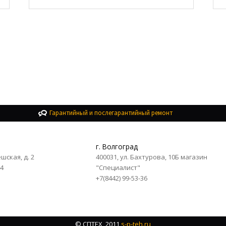
Гарантийный и послегарантийный ремонт
г. Волгоград
ешская, д. 2
400031, ул. Бахтурова, 10Б магазин
84
"Специалист"
+7(8442) 99-53-36
© СПТЕХ, 2011
s-p-teh.ru