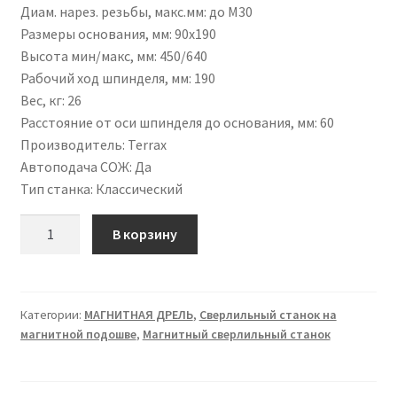
Диам. нарез. резьбы, макс.мм
:
до М30
Размеры основания, мм
:
90х190
Высота мин/макс, мм
:
450/640
Рабочий ход шпинделя, мм
:
190
Вес, кг
:
26
Расстояние от оси шпинделя до основания, мм
:
60
Производитель
:
Terrax
Автоподача СОЖ
:
Да
Тип станка
:
Классический
Количество
В корзину
Категории:
МАГНИТНАЯ ДРЕЛЬ
,
Сверлильный станок на
магнитной подошве
,
Магнитный сверлильный станок