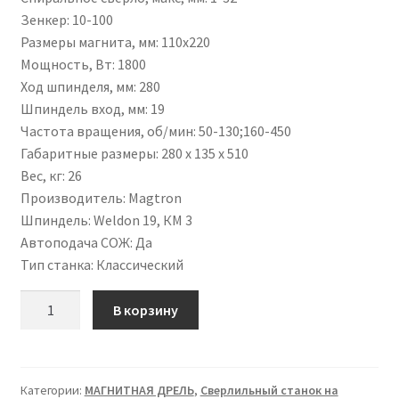
Зенкер
:
10-100
Размеры магнита, мм
:
110х220
Мощность, Вт
:
1800
Ход шпинделя, мм
:
280
Шпиндель вход, мм
:
19
Частота вращения, об/мин
:
50-130;160-450
Габаритные размеры
:
280 х 135 х 510
Вес, кг
:
26
Производитель
:
Magtron
Шпиндель
:
Weldon 19, КМ 3
Автоподача СОЖ
:
Да
Тип станка
:
Классический
Количество
В корзину
Категории:
МАГНИТНАЯ ДРЕЛЬ
,
Сверлильный станок на